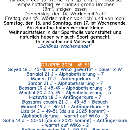
Tempelhofferfeld: Wir haben große Drachen
(5m²) steigen lassen.
Donnerstag, den 14.: Wörter mit 'sch'
Freitag, den 15.: Wörter mit ch von 'ich' und von 'ach'
Samstag, den 16. und Sonntag, den 17. ist Wochenende.
Am Sonntag haben wir eine kleine
Weihnachtsfeier in der Sporthalle veranstaltet und
natürlich haben wir auch Sport gemacht:
Inlineskates und Volleyball.
„Schönes Wochenende!“
GRUPPE 2024 - 45-51
Sayed 18 J. 45-46 - auf WiKo gewartet - Dauer 2 W
Barialai 21 J - Alphabetisierung - 7
Maxim 17 J - Anfängerkurs - 7
Sardar 21 J - Alphabetisierung - 7
Bassam 19 J 45-49 - Alphabetisierung - 5
Maqbul 20 J 45-49 - Alphabetisierung - 5
Hozayfa 18 J - Anfängerkurs - 7
Bassams cousin 21 J. - 45-45 - Besuch
Mürsel 19 J - 46-51 - Anfängerkurs - 6
Liza 14 J. - 49-51 (da sie 2025 kommt) -
Alphabetisierung - wartet auf WiKo - 3
Sofia 14 J. - 50-51 (da sie 2025 kommt) - Anfängerkurs
- wartet auf WiKo - 2
Sofias schwester 16 J.: 50-50 - Besuch