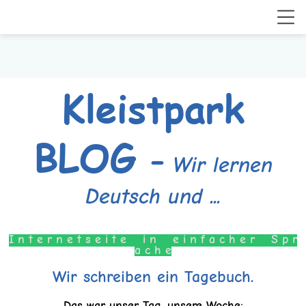
Kleistpark
BLOG
-
Wir lernen
Deutsch und ...
I n t e r n e t s e i t e i n e i n f a c h e r S p r
a c h e
Wir schreiben ein Tagebuch.
Das war unser Tag, unsere Woche: