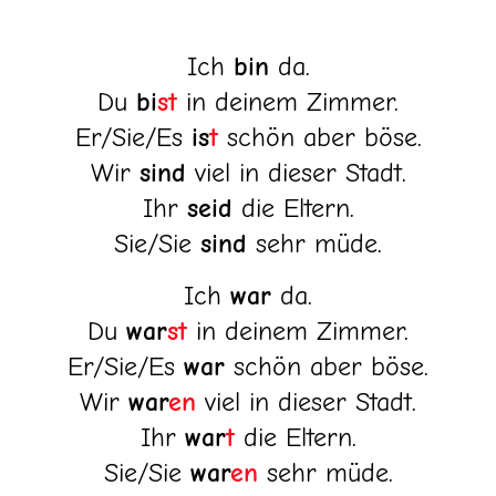
Ich
bin
da.
Du
bi
st
in deinem Zimmer.
Er/Sie/Es
is
t
schön aber böse.
Wir
sind
viel in dieser Stadt.
Ihr
seid
die Eltern.
Sie/Sie
sind
sehr müde.
Ich
war
da.
Du
war
st
in deinem Zimmer.
Er/Sie/Es
war
schön aber böse.
Wir
war
en
viel in dieser Stadt.
Ihr
war
t
die Eltern.
Sie/Sie
war
en
sehr müde.