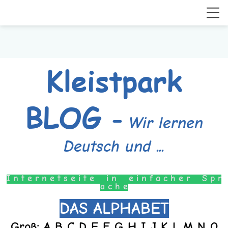
Kleistpark
BLOG
-
Wir lernen
Deutsch und ...
I n t e r n e t s e i t e i n e i n f a c h e r S p r
a c h e
DAS ALPHABET
Groß: A B C D E F G H I J K L M N O