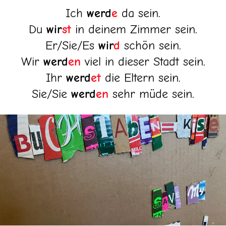
Ich
werd
e
da sein.
Du
wir
st
in deinem Zimmer sein.
Er/Sie/Es
wir
d
schön sein.
Wir
werd
en
viel in dieser Stadt sein.
Ihr
werd
et
die Eltern sein.
Sie/Sie
werd
en
sehr müde sein.