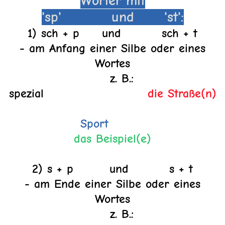
Wörter mit
'sp' und 'st':
1) sch + p und sch + t
- am Anfang einer Silbe oder eines
Wortes
z. B.:
spezial
die Straße(n)
Sport
das Beispiel(e)
2) s + p und s + t
- am Ende einer Silbe oder eines
Wortes
z. B.: