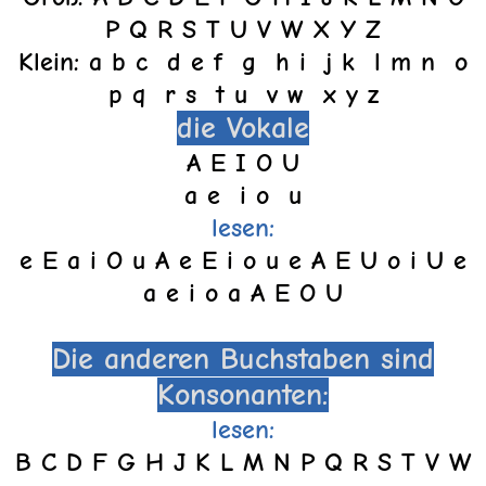
P Q R S T U V W X Y Z
Klein: a b c d e f g h i j k l m n o
p q r s t u v w x y z
die Vokale
A E I O U
a e i o u
lesen:
e E a i O u A e E i o u e A E U o i U e
a e i o a A E O U
Die anderen Buchstaben sind
Konsonanten:
lesen:
B C D F G H J K L M N P Q R S T V W