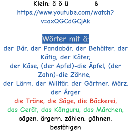
Klein: ä ö ü ß
https://www.youtube.com/watch?
v=axQGCdGCjAk
Wörter mit ä:
der Bär, der Pandabär, d
er Behälter, der
Käfig, der Käfer,
der Käse, (der Apfel)-die Äpfel, (der
Zahn)-die Zähne,
der Lärm, der Militär, der Gärtner, März,
der Ärger
die Träne, die Säge, die Bäckerei,
das Gerät, das Känguru, das Märchen,
sägen, ärgern, zählen, gähnen,
bestätigen