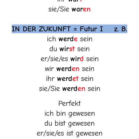
sie/Sie
war
en
IN DER ZUKUNFT = Futur I z. B.
ich
werd
e
sein
du
wir
st
sein
er/sie/es
wir
d
sein
wir
werd
en
sein
ihr
werd
et
sein
sie/Sie
werd
en
sein
Perfekt
ich bin gewesen
du bist gewesen
er/sie/es ist gewesen