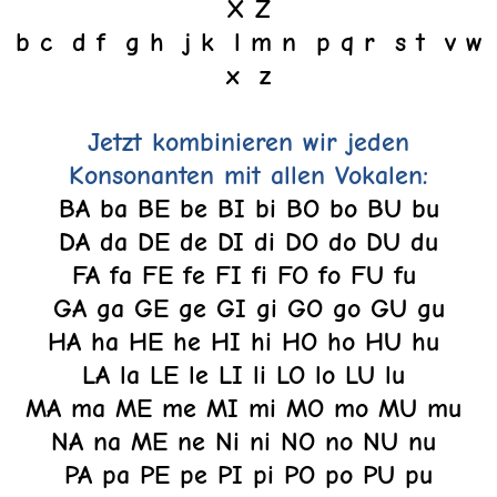
X Z
b c d f g h j k l m n p q r s t v w
x z
Jetzt kombinieren wir jeden
Konsonanten mit allen Vokalen:
BA ba BE be BI bi BO bo BU bu
DA da DE de DI di DO do DU du
FA fa FE fe FI fi FO fo FU fu
GA ga GE ge GI gi GO go GU gu
HA ha HE he HI hi HO ho HU hu
LA la LE le LI li LO lo LU lu
MA ma ME me MI mi MO mo MU mu
NA na ME ne Ni ni NO no NU nu
PA pa PE pe PI pi PO po PU pu