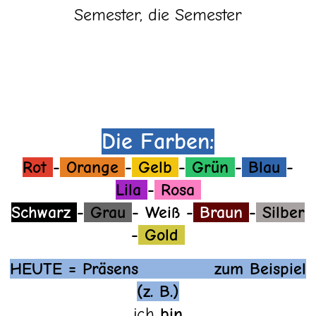
Semester, die Semester
Die Farben:
Rot
-
Orange
-
Gelb
-
Grün
-
Blau
-
Lila
-
Rosa
Schwarz
-
Grau
- Weiß -
Braun
-
Silber
-
Gold
HEUTE = Präsens zum Beispiel
(z. B.)
ich
bin