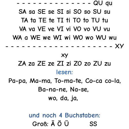
- - - - - - - - - - - - - - QU qu
SA sa SE se SI si SO so SU su
TA ta TE te TI ti TO to TU tu
VA va VE ve VI vi VO vo VU vu
WA a WE we WI wi WO wo WU wu
- - - - - - - - - - - - - - - - - - - - XY
xy
ZA za ZE ze ZI zi ZO zo ZU zu
lesen:
Pa-pa, Ma-ma, To-ma-te, Co-ca co-la,
Ba-na-ne, Na-se,
wo, da, ja,
und noch 4 Buchstaben:
Groß: Ä Ö Ü SS