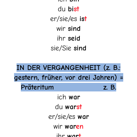
du
bi
st
er/sie/es
is
t
wir
sind
ihr
seid
sie/Sie
sind
IN DER VERGANGENHEIT (z. B.:
gestern, früher, vor drei Jahren) =
Präteritum z. B.
ich
war
du
war
st
er/sie/es
war
wir
war
en
ihr
war
t